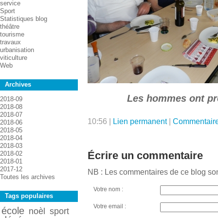
service
Sport
Statistiques blog
théâtre
tourisme
travaux
urbanisation
viticulture
Web
Archives
Les hommes ont pré
2018-09
2018-08
2018-07
10:56 |
Lien permanent
|
Commentaire
2018-06
2018-05
2018-04
2018-03
Écrire un commentaire
2018-02
2018-01
2017-12
NB : Les commentaires de ce blog so
Toutes les archives
Votre nom :
Tags populaires
Votre email :
école
noèl
sport