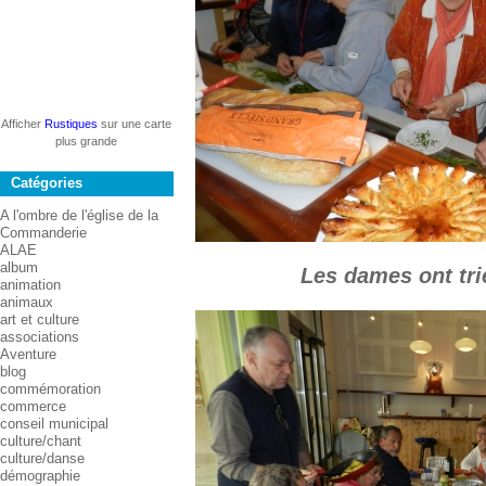
Afficher
Rustiques
sur une carte
plus grande
Catégories
A l'ombre de l'église de la
Commanderie
ALAE
album
Les dames ont tri
animation
animaux
art et culture
associations
Aventure
blog
commémoration
commerce
conseil municipal
culture/chant
culture/danse
démographie