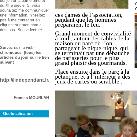
donjon et la partie arrière)
du XIIe siècle. Si vous
souhaitez me communiquer
ces dames de l’association,
une information, n'hésitez
pendant que les hommes
pas à me contacter en
préparaient le feu.
cliquant sur mon nom ci-
dessous. Bonne lecture.
Grand moment de convivialité
à midi, autour des tables de la
maison du parc où l’on
partageait le pique-nique, qui
Suivez sur la web
se terminait par une débauche
chroniques, (tous) les
de patisseries pour le plus
articles du jour sur le lien
grand plaisir des gourmands.
suivant
Place ensuite dans le parc à la
pétanque, et à l’intérieur à des
http://lindependant.fr/aude/rustiques
jeux de cartes ou scrabble .
Francis MOURLAN
Géolocalisation