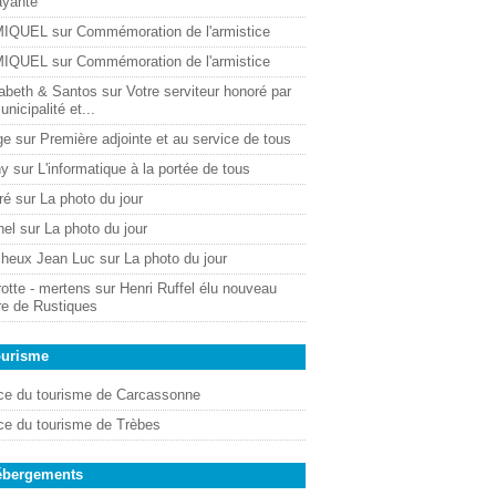
ayante
MIQUEL
sur
Commémoration de l'armistice
MIQUEL
sur
Commémoration de l'armistice
sabeth & Santos
sur
Votre serviteur honoré par
unicipalité et...
ge
sur
Première adjointe et au service de tous
ny
sur
L'informatique à la portée de tous
ré
sur
La photo du jour
hel
sur
La photo du jour
cheux Jean Luc
sur
La photo du jour
otte - mertens
sur
Henri Ruffel élu nouveau
re de Rustiques
ourisme
ice du tourisme de Carcassonne
ice du tourisme de Trèbes
ébergements