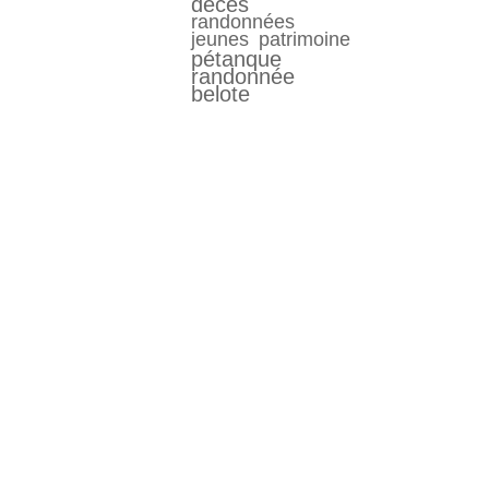
décés
randonnées
jeunes
patrimoine
pétanque
randonnée
belote