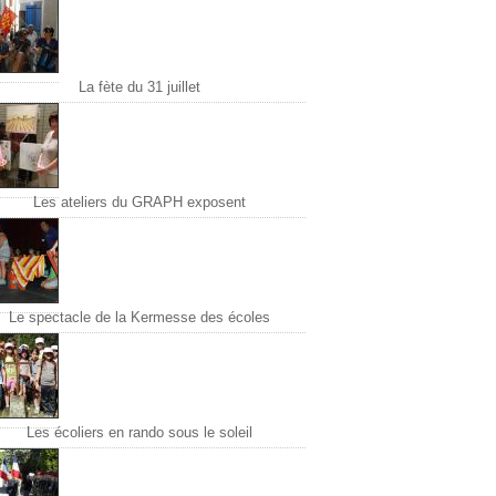
La fète du 31 juillet
Les ateliers du GRAPH exposent
Le spectacle de la Kermesse des écoles
Les écoliers en rando sous le soleil