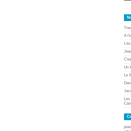
No
Trav
A l'
L'éc
Jean
C'es
Un 
Le f
Dans
Jac
Les
Can
Co
jean