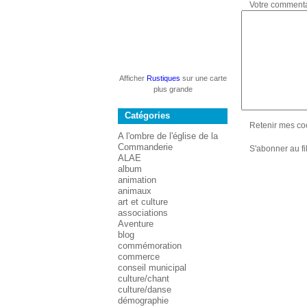
Votre commenta
Afficher
Rustiques
sur une carte
plus grande
Catégories
Retenir mes co
A l'ombre de l'église de la
Commanderie
S'abonner au fi
ALAE
album
animation
animaux
art et culture
associations
Aventure
blog
commémoration
commerce
conseil municipal
culture/chant
culture/danse
démographie