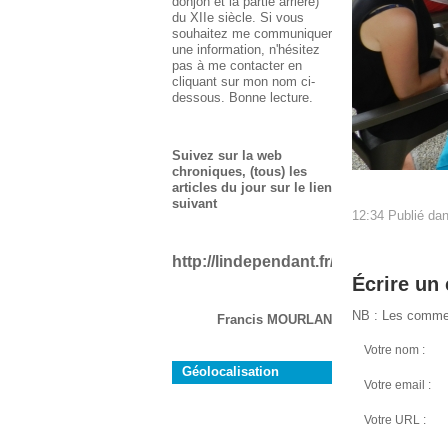
donjon et la partie arrière)
du XIIe siècle. Si vous
souhaitez me communiquer
une information, n'hésitez
pas à me contacter en
cliquant sur mon nom ci-
dessous. Bonne lecture.
Suivez sur la web
chroniques, (tous) les
articles du jour sur le lien
suivant
12:34 Publié da
http://lindependant.fr/aude/rustiques
Écrire un
NB : Les commen
Francis MOURLAN
Votre nom :
Géolocalisation
Votre email :
Votre URL :