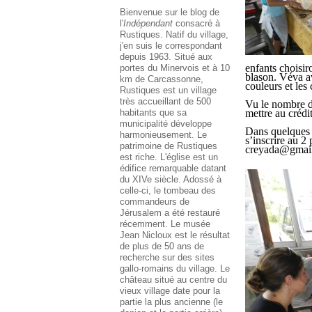
Bienvenue sur le blog de
l'
Indépendant
consacré à
Rustiques. Natif du village,
j'en suis le correspondant
depuis 1963. Situé aux
enfants choisir
portes du Minervois et à 10
blason. Véva av
km de Carcassonne,
couleurs et les 
Rustiques est un village
très accueillant de 500
Vu le nombre d’
habitants que sa
mettre au crédi
municipalité développe
Dans quelques j
harmonieusement. Le
s’inscrire au 2
patrimoine de Rustiques
creyada@gmai
est riche. L'église est un
édifice remarquable datant
du XIVe siècle. Adossé à
celle-ci, le tombeau des
commandeurs de
Jérusalem a été restauré
récemment. Le musée
Jean Nicloux est le résultat
de plus de 50 ans de
recherche sur des sites
gallo-romains du village. Le
château situé au centre du
vieux village date pour la
partie la plus ancienne (le