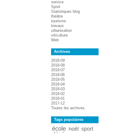
service
Sport
Statistiques blog
théâtre
tourisme
travaux
urbanisation
viticulture
Web
Archives
2018-09
2018-08
2018-07
2018-06
2018-05
2018-04
2018-03
2018-02
2018-01
2017-12
Toutes les archives
Tags populaires
école
noèl
sport