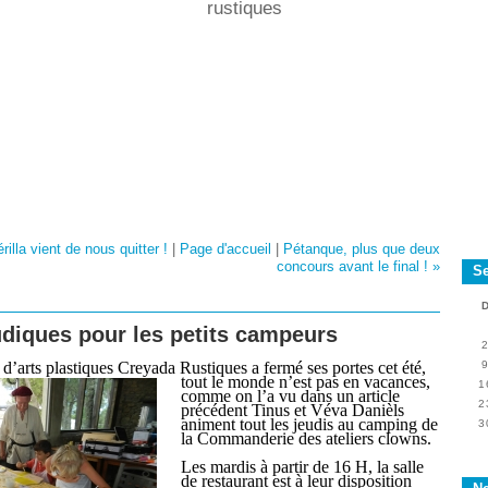
rustiques
illa vient de nous quitter !
|
Page d'accueil
|
Pétanque, plus que deux
concours avant le final ! »
S
ludiques pour les petits campeurs
n d’arts plastiques Creyada Rustiques a fermé ses portes cet été,
tout le monde n’est pas en
vacances,
1
comme on l’a vu dans un article
2
précédent Tinus et Véva Danièls
animent tout les jeudis au camping de
3
la Commanderie des ateliers clowns.
Les mardis à partir de 16 H, la salle
de restaurant est à leur disposition