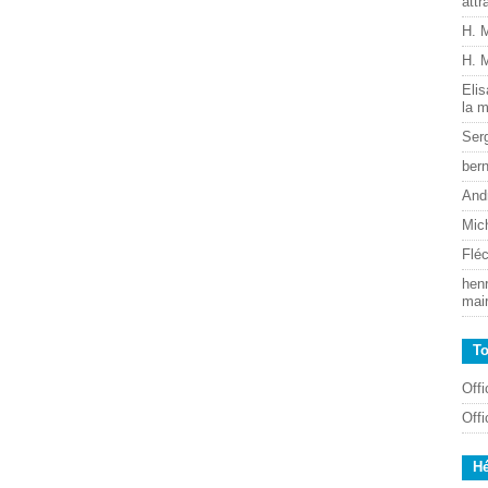
attr
H. 
H. 
Eli
la m
Ser
ber
And
Mic
Flé
henr
mai
T
Off
Off
H