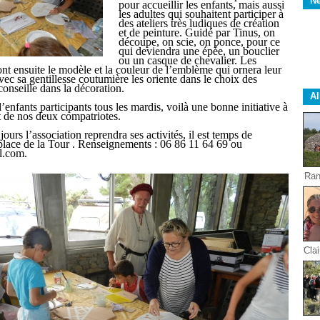
Ne
pour accueillir les enfants, mais aussi
les adultes qui souhaitent participer à
des ateliers très ludiques de création
et de peinture. Guidé par Tinus, on
découpe, on scie, on ponce, pour ce
qui deviendra une épée, un bouclier
ou un casque de chevalier. Les
ont ensuite le modèle et la couleur de l’emblème qui ornera leur
ec sa gentillesse coutumière les oriente dans le choix des
conseille dans la décoration.
A
enfants participants tous les mardis, voilà une bonne initiative à
t de nos deux compatriotes.
ours l’association reprendra ses activités, il est temps de
 place de la Tour . Renseignements : 06 86 11 64 69 ou
l.com.
Ran
Clai