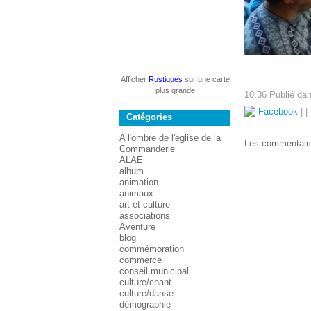
Afficher
Rustiques
sur une carte
plus grande
10:36 Publié da
Facebook
|
|
Catégories
A l'ombre de l'église de la
Les commentaire
Commanderie
ALAE
album
animation
animaux
art et culture
associations
Aventure
blog
commémoration
commerce
conseil municipal
culture/chant
culture/danse
démographie