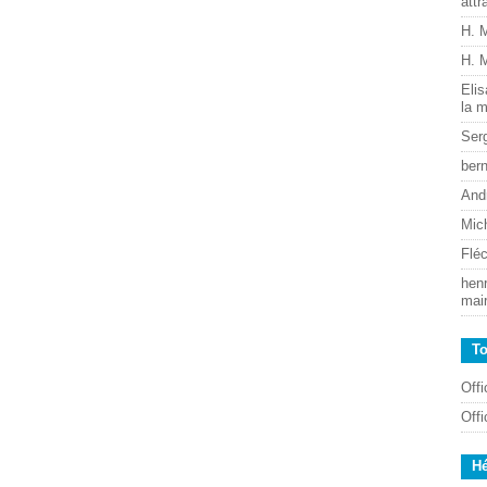
attr
H. 
H. 
Eli
la m
Ser
ber
And
Mic
Flé
henr
mai
T
Off
Off
H