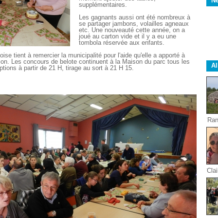
Ne
supplémentaires.
Les gagnants aussi ont été nombreux à
se partager jambons, volailles agneaux
etc. Une nouveauté cette année, on a
joué au carton vide et il y a eu une
tombola réservée aux enfants.
oise tient à remercier la municipalité pour l'aide qu'elle a apporté à
ion. Les concours de belote continuent à la Maison du parc tous les
A
ptions à partir de 21 H, tirage au sort à 21 H 15.
Ran
Clai