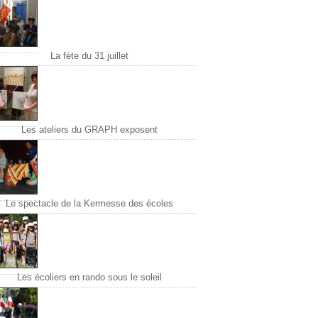
La fète du 31 juillet
Les ateliers du GRAPH exposent
Le spectacle de la Kermesse des écoles
Les écoliers en rando sous le soleil