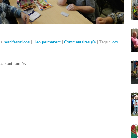
ns
manifestations
|
Lien permanent
|
Commentaires (0)
| Tags :
loto
|
s sont fermés.