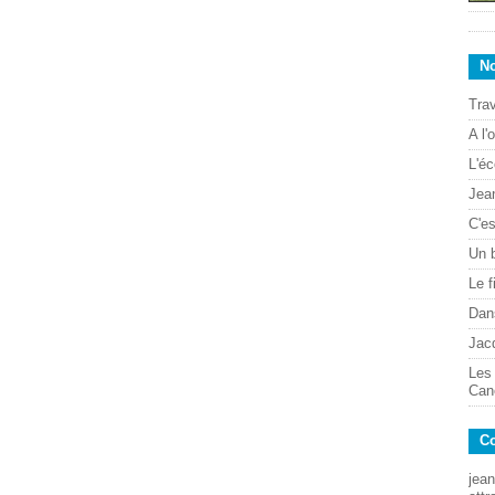
No
Trav
A l'
L'éc
Jean
C'es
Un 
Le f
Dans
Jac
Les
Can
Co
jean