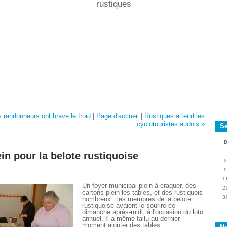
rustiques
 randonneurs ont bravé le froid
|
Page d'accueil
|
Rustiques attend les
cyclotouristes audois »
S
in pour la belote rustiquoise
1
Un foyer municipal plein à craquer, des
2
cartons plein les tables, et des rustiquois
3
nombreux : les membres de la belote
rustiquoise avaient le sourire ce
dimanche après-midi, à l'occasion du loto
annuel. Il a même fallu au dernier
moment ajouter des tables,