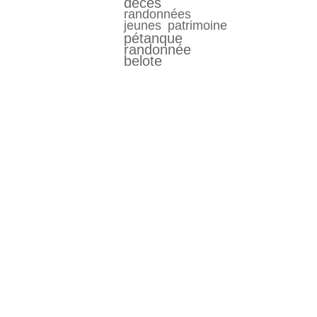
décés
randonnées
jeunes
patrimoine
pétanque
randonnée
belote