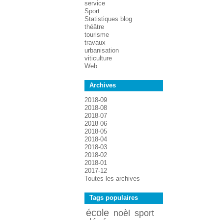
service
Sport
Statistiques blog
théâtre
tourisme
travaux
urbanisation
viticulture
Web
Archives
2018-09
2018-08
2018-07
2018-06
2018-05
2018-04
2018-03
2018-02
2018-01
2017-12
Toutes les archives
Tags populaires
école
noèl
sport