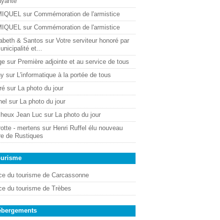
ayante
MIQUEL
sur
Commémoration de l'armistice
MIQUEL
sur
Commémoration de l'armistice
sabeth & Santos
sur
Votre serviteur honoré par
unicipalité et...
ge
sur
Première adjointe et au service de tous
ny
sur
L'informatique à la portée de tous
ré
sur
La photo du jour
hel
sur
La photo du jour
cheux Jean Luc
sur
La photo du jour
otte - mertens
sur
Henri Ruffel élu nouveau
re de Rustiques
ourisme
ice du tourisme de Carcassonne
ice du tourisme de Trèbes
ébergements