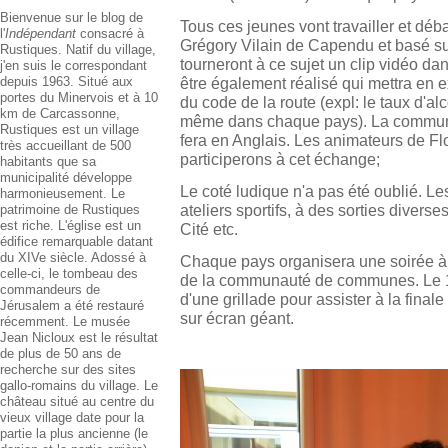
Bienvenue sur le blog de
Tous ces jeunes vont travailler et déba
l'
Indépendant
consacré à
Grégory Vilain de Capendu et basé sur 
Rustiques. Natif du village,
tourneront à ce sujet un clip vidéo d
j'en suis le correspondant
depuis 1963. Situé aux
être également réalisé qui mettra en e
portes du Minervois et à 10
du code de la route (expl: le taux d'al
km de Carcassonne,
même dans chaque pays). La communic
Rustiques est un village
fera en Anglais. Les animateurs de Fl
très accueillant de 500
participerons à cet échange;
habitants que sa
municipalité développe
Le coté ludique n'a pas été oublié. Le
harmonieusement. Le
ateliers sportifs, à des sorties diver
patrimoine de Rustiques
est riche. L'église est un
Cité etc.
édifice remarquable datant
du XIVe siècle. Adossé à
Chaque pays organisera une soirée à 
celle-ci, le tombeau des
de la communauté de communes. Le 11 j
commandeurs de
d'une grillade pour assister à la fina
Jérusalem a été restauré
sur écran géant.
récemment. Le musée
Jean Nicloux est le résultat
de plus de 50 ans de
recherche sur des sites
gallo-romains du village. Le
château situé au centre du
vieux village date pour la
partie la plus ancienne (le