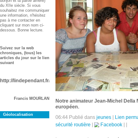
donjon et la partie arrière)
du XIIe siècle. Si vous
souhaitez me communiquer
une information, n'hésitez
pas à me contacter en
cliquant sur mon nom ci-
dessous. Bonne lecture.
Suivez sur la web
chroniques, (tous) les
articles du jour sur le lien
suivant
http://lindependant.fr/aude/rustiques
Francis MOURLAN
Notre animateur Jean-Michel Della 
e
uropéen.
Géolocalisation
06:44 Publié dans
jeunes
|
Lien perm
sécurité routière
|
Facebook
|
|