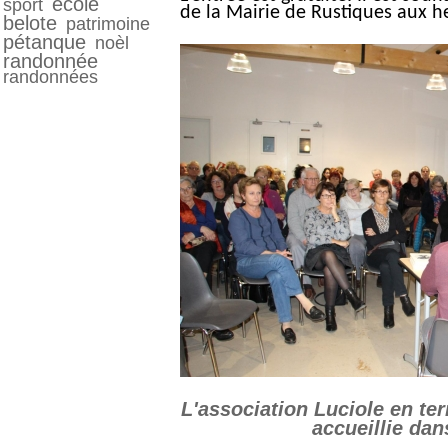
école
sport
de la Mairie de Rustiques aux h
belote
patrimoine
pétanque
noèl
randonnée
randonnées
L'association Luciole en te
accueillie dan