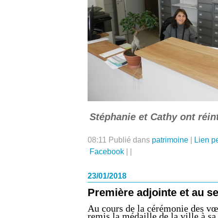
Stéphanie et Cathy ont réin
08:11 Publié dans
patrimoine
|
Lien p
Facebook
|
|
23/01/2018
Première adjointe et au se
Au cours de la cérémonie des vœ
remis la médaille de la ville à s