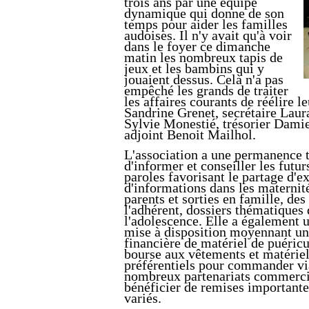
trois ans par une équipe
dynamique qui donne de son
temps pour aider les familles
audoises. Il n'y avait qu'à voir
dans le foyer ce dimanche
matin les nombreux tapis de
jeux et les bambins qui y
jouaient dessus. Celà n'a pas
empêché les grands de traiter
les affaires courants de réélire l
Sandrine Grenet, secrétaire Laur
Sylvie Monestié, trésorier Dami
adjoint Benoit Mailhol.
L'association a une permanence 
d'informer et conseiller les futu
paroles favorisant le partage d'e
d'informations dans les maternité
parents et sorties en famille, des
l'adhérent, dossiers thématiques 
l'adolescence. Elle a également u
mise à disposition moyennant une
financière de matériel de puéricu
bourse aux vêtements et matériel 
préférentiels pour commander via
nombreux partenariats commerci
bénéficier de remises importante
variés.