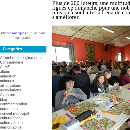
P
lus de 200 loteurs, une multit
ligués ce dimanche pour une nobl
plus qu'à souhaiter à Léna de con
s'améliorer.
Afficher
Rustiques
sur une carte
plus grande
Catégories
A l'ombre de l'église de la
Commanderie
ALAE
album
animation
animaux
art et culture
associations
Aventure
blog
commémoration
commerce
conseil municipal
culture/chant
culture/danse
démographie