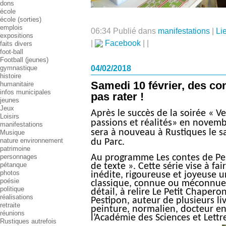
dons
école
école (sorties)
emplois
06:34 Publié dans
manifestations
|
Li
expositions
|
Facebook
|
|
faits divers
foot-ball
Football (jeunes)
04/02/2018
gymnastique
histoire
Samedi 10 février, des con
humanitaire
infos municipales
pas rater !
jeunes
Jeux
Après le succès de la soirée « V
Loisirs
passions et réalités» en novembr
manifestations
sera à nouveau à Rustiques le s
Musique
nature environnement
du Parc.
patrimoine
personnages
Au programme Les contes de Perr
pétanque
de texte ». Cette série vise à fa
photos
inédite, rigoureuse et joyeuse 
poésie
classique, connue ou méconnue. 
politique
détail, à relire Le Petit Chapero
réalisations
Pestipon, auteur de plusieurs livr
retraite
peinture, normalien, docteur en 
réunions
l’Académie des Sciences et Lett
Rustiques autrefois