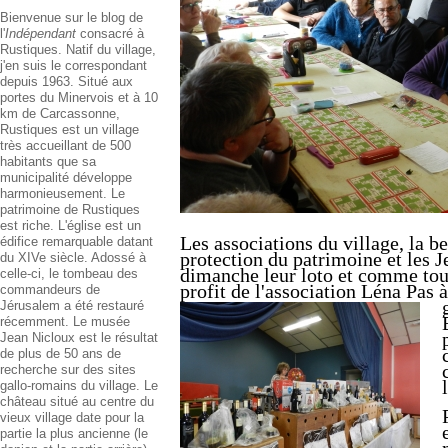
Bienvenue sur le blog de
l'
Indépendant
consacré à
Rustiques. Natif du village,
j'en suis le correspondant
depuis 1963. Situé aux
portes du Minervois et à 10
km de Carcassonne,
Rustiques est un village
très accueillant de 500
habitants que sa
municipalité développe
harmonieusement. Le
patrimoine de Rustiques
est riche. L'église est un
Les associations du village, la be
édifice remarquable datant
protection du patrimoine et les J
du XIVe siècle. Adossé à
dimanche leur loto et comme tous 
celle-ci, le tombeau des
profit de l'association Léna Pas 
commandeurs de
Jérusalem a été restauré
récemment. Le musée
Jean Nicloux est le résultat
de plus de 50 ans de
recherche sur des sites
gallo-romains du village. Le
château situé au centre du
vieux village date pour la
partie la plus ancienne (le