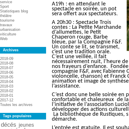
service
A19h : en attendant le
Sport
spectacle en soirée, un pot
Statistiques blog
sera offert aux spectateurs.
théâtre
tourisme
A 20h30 : Spectacle Trois
travaux
contes : La Petite Marchande
urbanisation
d’allumettes, le Petit
viticulture
Chaperon rouge, Barbe
Web
bleue, par la Compagnie F&F.
Un conte se lit, se transmet,
Archives
c’est une tradition orale.
C’est une veillée, il fait
2018-09
nécessairement nuit, l’heure de
2018-08
nos frayeurs d’enfance. Fondée
2018-07
compagnie F&F, avec Fabienne Ga
2018-06
violoncelle, chanson) et Franck
2018-05
animation et image de synthèse)
2018-04
l’assistance.
2018-03
2018-02
C’est donc une belle soirée en p
2018-01
confortable et chaleureux de l
2017-12
l’initiative de l’association Luci
Toutes les archives
développer des actions culturell
La bibliothèque de Rustiques, s’
Tags populaires
démarche.
décés
jeunes
L’entrée est gratuite. Il est souh