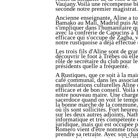
Vaujany.Voilà une récompense bi
seconde notre premier magistrat.
Ancienne enseignante, Aline a tou
Bamako au Mali, Madrid puis At
s'impliquer dans l'humanitaire qu
avec la confrérie de Capucins à 
efficace qui s'occupe de Zagba, 
notre rustiquoise a déjà effectué
Les trois fils d'Aline sont de gran
découvrir le foot à Trèbes où ell
rôle de secrétaire du club pour l
présidents quelle a fréquenté.
A Rustiques, que ce soit à la mair
café communal, dans les associat
manifestations culturelles Aline
efficace et de bon conseil. Voilà
notre nouveau maire. Une charge 
sacerdoce quand on voit le temps
la bonne marche de la commune,
où ils sont sollicités. Fort heur
sur les deux autres adjoints, Nat
informatique et très compétente d
juridique, mais qui est occupée p
Romero vient d'être nommé troisi
prendre sa retraite. Avec son cha