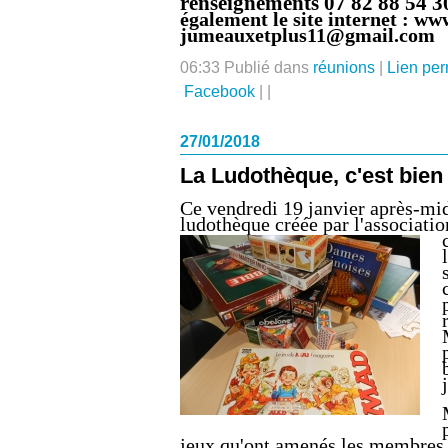
renseignements 07 82 88 54 3
également le site internet : ww
jumeauxetplus11@gmail.com
06:33 Publié dans
réunions
|
Lien pe
Facebook
|
|
27/01/2018
La Ludothèque, c'est bien 
Ce vendredi 19 janvier après-midi
ludothèque créée par l'associatio
jeux qu'ont amenés les membres de