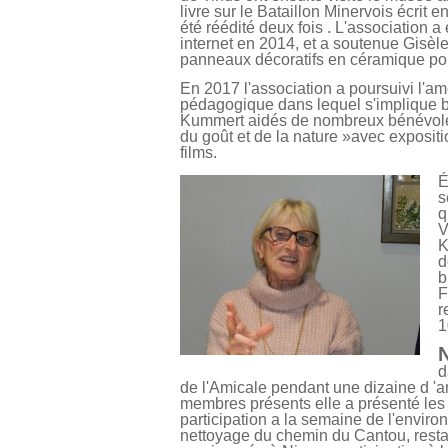
livre sur le Bataillon Minervois écrit 
été réédité deux fois . L'association
internet en 2014, et a soutenue Gisèl
panneaux décoratifs en céramique pou
En 2017 l'association a poursuivi l'a
pédagogique dans lequel s'implique b
Kummert aidés de nombreux bénévoles
du goût et de la nature »avec expositi
films.
É
s
q
V
K
d
b
F
r
1
d
de l'Amicale pendant une dizaine d 'a
membres présents elle a présenté les 
participation a la semaine de l'envir
nettoyage du chemin du Cantou, restaur