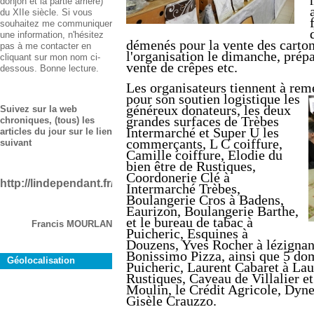
donjon et la partie arrière)
du XIIe siècle. Si vous
souhaitez me communiquer
une information, n'hésitez
démenés pour la vente des cartons
pas à me contacter en
l'organisation
le dimanche, prépa
cliquant sur mon nom ci-
vente de crêpes etc.
dessous. Bonne lecture.
Les organisateurs tiennent à rem
pour
son soutien logistique les
généreux donateurs, les deux
Suivez sur la web
grandes surfaces de Trèbes
chroniques, (tous) les
Intermarché et Super U les
articles du jour sur le lien
commerçants,
L C coiffure,
suivant
Camille coiffure, Elodie du
bien être de Rustiques,
Coordonerie Clé à
http://lindependant.fr/aude/rustiques
Intermarché Trèbes,
Boulangerie Cros à Badens,
Eaurizon, Boulangerie Barthe,
et le bureau de tabac à
Francis MOURLAN
Puicheric, Esquines à
Douzens, Yves Rocher à lézignan
Bonissimo Pizza,
ainsi que 5 do
Géolocalisation
Puicheric, Laurent Cabaret à Lau
Rustiques, Caveau de Villalier 
Moulin, le Crédit Agricole, Dyn
Gisèle Crauzzo.