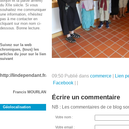
donjon et la partie arrière)
du XIIe siècle. Si vous
souhaitez me communiquer
une information, n'hésitez
pas à me contacter en
cliquant sur mon nom ci-
dessous. Bonne lecture.
Suivez sur la web
chroniques, (tous) les
articles du jour sur le lien
suivant
http://lindependant.fr/aude/rustiques
09:50 Publié dans
commerce
|
Lien p
Facebook
|
|
Francis MOURLAN
Écrire un commentaire
NB : Les commentaires de ce blog so
Géolocalisation
Votre nom :
Votre email :