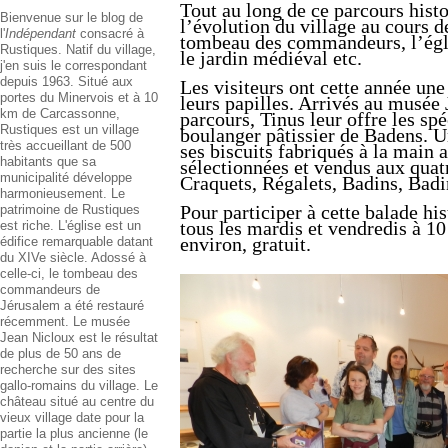
Tout au long de ce parcours hist
Bienvenue sur le blog de
l’évolution du village au cours de
l'
Indépendant
consacré à
tombeau des commandeurs, l’égli
Rustiques. Natif du village,
le jardin médiéval etc.
j'en suis le correspondant
depuis 1963. Situé aux
Les visiteurs ont cette année une
portes du Minervois et à 10
leurs papilles. Arrivés au musée
km de Carcassonne,
parcours, Tinus leur offre les sp
Rustiques est un village
boulanger pâtissier de Badens. U
très accueillant de 500
ses biscuits fabriqués à la main
habitants que sa
sélectionnées et vendus aux quat
municipalité développe
Craquets, Régalets, Badins, Badi
harmonieusement. Le
Pour participer à cette balade hi
patrimoine de Rustiques
tous les mardis et vendredis à 1
est riche. L'église est un
environ, gratuit.
édifice remarquable datant
du XIVe siècle. Adossé à
celle-ci, le tombeau des
commandeurs de
Jérusalem a été restauré
récemment. Le musée
Jean Nicloux est le résultat
de plus de 50 ans de
recherche sur des sites
gallo-romains du village. Le
château situé au centre du
vieux village date pour la
partie la plus ancienne (le