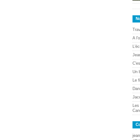
No
Trav
A l'
L'éc
Jean
C'es
Un 
Le f
Dans
Jac
Les
Can
Co
jean