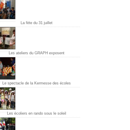
La fète du 31 juillet
Les ateliers du GRAPH exposent
Le spectacle de la Kermesse des écoles
Les écoliers en rando sous le soleil