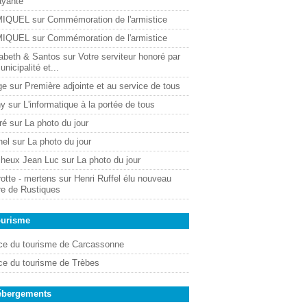
ayante
MIQUEL
sur
Commémoration de l'armistice
MIQUEL
sur
Commémoration de l'armistice
sabeth & Santos
sur
Votre serviteur honoré par
unicipalité et...
ge
sur
Première adjointe et au service de tous
ny
sur
L'informatique à la portée de tous
ré
sur
La photo du jour
hel
sur
La photo du jour
cheux Jean Luc
sur
La photo du jour
otte - mertens
sur
Henri Ruffel élu nouveau
re de Rustiques
ourisme
ice du tourisme de Carcassonne
ice du tourisme de Trèbes
ébergements