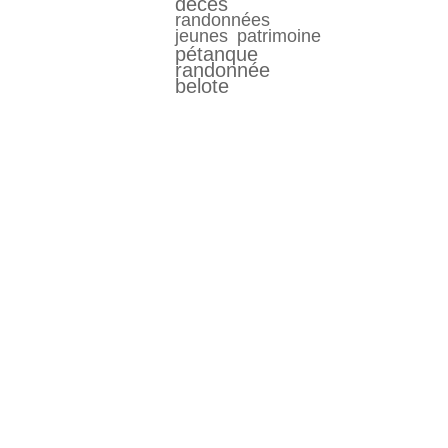
décés
randonnées
jeunes
patrimoine
pétanque
randonnée
belote