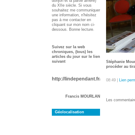
donjon et la partie arrière)
du XIIe siècle. Si vous
souhaitez me communiquer
une information, n'hésitez
pas à me contacter en
cliquant sur mon nom ci-
dessous. Bonne lecture.
Suivez sur la web
chroniques, (tous) les
articles du jour sur le lien
suivant
Stéphanie Mourl
procéder au tira
http://lindependant.fr/aude/rustiques
08:49 |
Lien per
Francis MOURLAN
Les commentaire
Géolocalisation