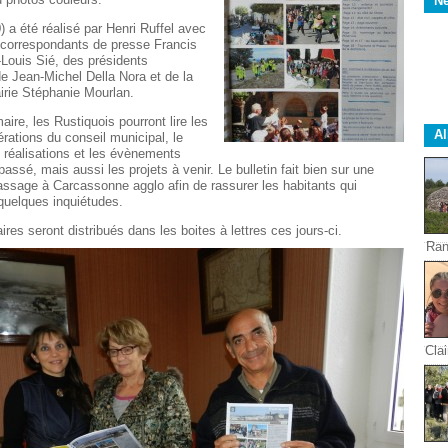
Ne
0) a été réalisé par Henri Ruffel avec
 correspondants de presse Francis
Louis Sié, des présidents
de Jean-Michel Della Nora et de la
irie Stéphanie Mourlan.
aire, les Rustiquois pourront lire les
A
érations du conseil municipal, le
 réalisations et les évènements
 passé, mais aussi les projets à venir. Le bulletin fait bien sur une
assage à Carcassonne agglo afin de rassurer les habitants qui
quelques inquiétudes.
res seront distribués dans les boites à lettres ces jours-ci.
Ran
Clai