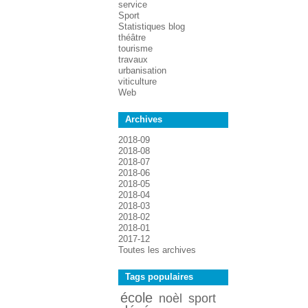
service
Sport
Statistiques blog
théâtre
tourisme
travaux
urbanisation
viticulture
Web
Archives
2018-09
2018-08
2018-07
2018-06
2018-05
2018-04
2018-03
2018-02
2018-01
2017-12
Toutes les archives
Tags populaires
école
noèl
sport