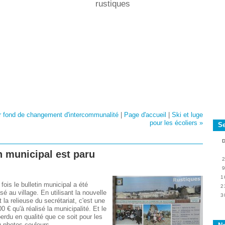
rustiques
r fond de changement d'intercommunalité
|
Page d'accueil
|
Ski et luge
pour les écoliers »
S
n municipal est paru
1
fois le bulletin municipal a été
2
sé au village. En utilisant la nouvelle
3
 la relieuse du secrétariat, c'est une
 € qu'à réalisé la municipalité. Et le
 perdu en qualité que ce soit pour les
u photos couleurs.