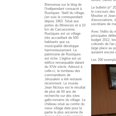
Bienvenue sur le blog de
Le bulletin (n° 2
l'
Indépendant
consacré à
le concours des
Rustiques. Natif du village,
Mourlan et Jean-
j'en suis le correspondant
d'associations, 
depuis 1963. Situé aux
secrétaire de ma
portes du Minervois et à 10
km de Carcassonne,
Avec l'édito du m
Rustiques est un village
principales délib
très accueillant de 500
budget 2012, les
habitants que sa
culturels de l'an
municipalité développe
large place au p
harmonieusement. Le
auraient encore 
patrimoine de Rustiques
est riche. L'église est un
Les 200 exemplai
édifice remarquable datant
du XIVe siècle. Adossé à
celle-ci, le tombeau des
commandeurs de
Jérusalem a été restauré
récemment. Le musée
Jean Nicloux est le résultat
de plus de 50 ans de
recherche sur des sites
gallo-romains du village. Le
château situé au centre du
vieux village date pour la
partie la plus ancienne (le