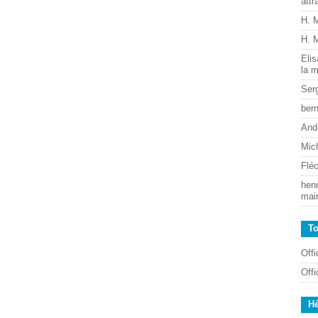
attr
H. 
H. 
Eli
la m
Ser
ber
And
Mic
Flé
henr
mai
T
Off
Off
H