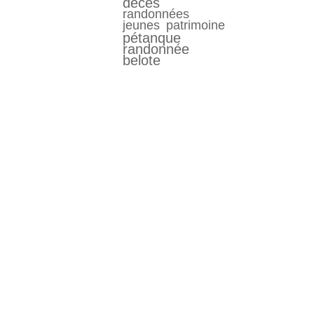
décés
randonnées
jeunes
patrimoine
pétanque
randonnée
belote