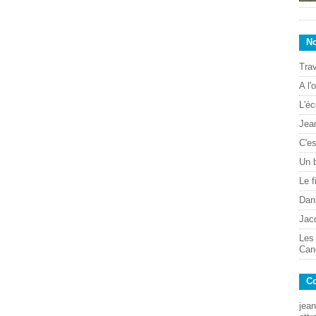
No
Trav
A l'
L'éc
Jean
C'es
Un 
Le f
Dans
Jac
Les
Can
Co
jean