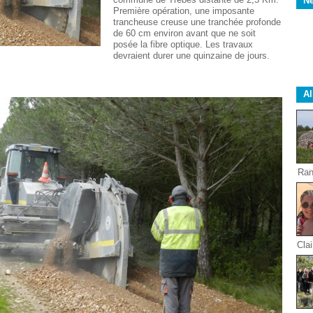
Ne
Première opération, une imposante
trancheuse creuse une tranchée profonde
de 60 cm environ avant que ne soit
posée la fibre optique. Les travaux
devraient durer une quinzaine de jours.
A
Ran
Clai