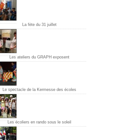
La fète du 31 juillet
Les ateliers du GRAPH exposent
Le spectacle de la Kermesse des écoles
Les écoliers en rando sous le soleil