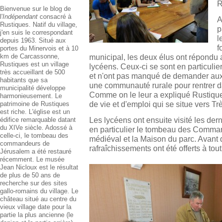
R
Bienvenue sur le blog de
l'
Indépendant
consacré à
A
Rustiques. Natif du village,
p
j'en suis le correspondant
l
depuis 1963. Situé aux
f
portes du Minervois et à 10
km de Carcassonne,
municipal, les deux élus ont répond
Rustiques est un village
lycéens. Ceux-ci se sont en particulie
très accueillant de 500
et n'ont pas manqué de demander aux é
habitants que sa
une communauté rurale pour rentrer d
municipalité développe
Comme on le leur a expliqué Rustique
harmonieusement. Le
de vie et d'emploi qui se situe vers T
patrimoine de Rustiques
est riche. L'église est un
Les lycéens ont ensuite visité les der
édifice remarquable datant
du XIVe siècle. Adossé à
en particulier le tombeau des Command
celle-ci, le tombeau des
médiéval et la Maison du parc. Avant 
commandeurs de
rafraîchissements ont été offerts à tou
Jérusalem a été restauré
récemment. Le musée
Jean Nicloux est le résultat
de plus de 50 ans de
recherche sur des sites
gallo-romains du village. Le
château situé au centre du
vieux village date pour la
partie la plus ancienne (le