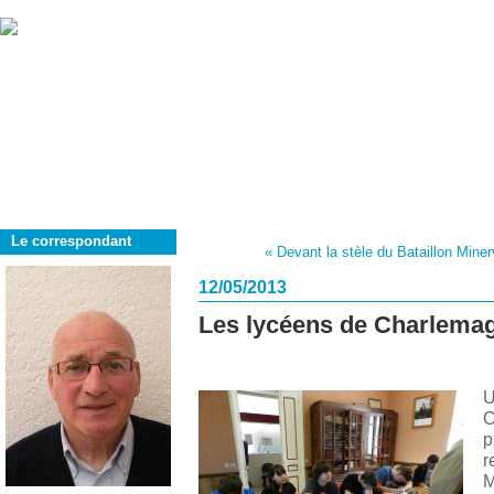
Le correspondant
« Devant la stèle du Bataillon Miner
12/05/2013
Les lycéens de Charlemag
U
C
p
r
M