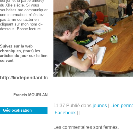
donjon et la partie arrière)
du XIIe siècle. Si vous
souhaitez me communiquer
une information, n'hésitez
pas à me contacter en
cliquant sur mon nom ci-
dessous. Bonne lecture.
Suivez sur la web
chroniques, (tous) les
articles du jour sur le lien
suivant
http://lindependant.fr/aude/rustiques
Francis MOURLAN
11:37 Publié dans
jeunes
|
Lien perm
Géolocalisation
Facebook
|
|
Les commentaires sont fermés.