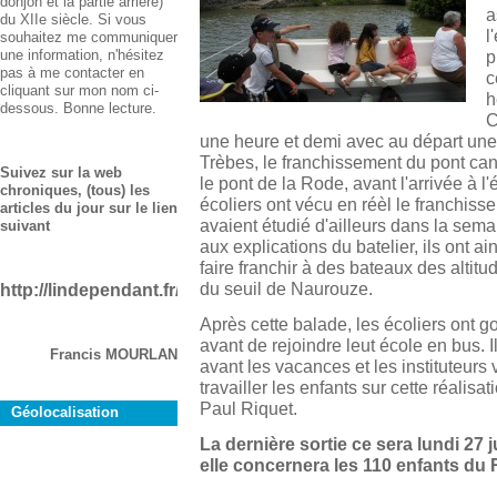
donjon et la partie arrière)
a
du XIIe siècle. Si vous
l
souhaitez me communiquer
une information, n'hésitez
p
pas à me contacter en
c
cliquant sur mon nom ci-
h
dessous. Bonne lecture.
C
une heure et demi avec au départ une 
Trèbes, le franchissement du pont cana
Suivez sur la web
le pont de la Rode, avant l'arrivée à l'
chroniques, (tous) les
écoliers ont vécu en réèl le franchisse
articles du jour sur le lien
avaient étudié d'ailleurs dans la sema
suivant
aux explications du batelier, ils ont 
faire franchir à des bateaux des altit
du seuil de Naurouze.
http://lindependant.fr/aude/rustiques
Après cette balade, les écoliers ont 
avant de rejoindre leut école en bus. 
Francis MOURLAN
avant les vacances et les instituteurs v
travailler les enfants sur cette réalisat
Paul Riquet.
Géolocalisation
La dernière sortie ce sera lundi 27 j
elle concernera les 110 enfants du