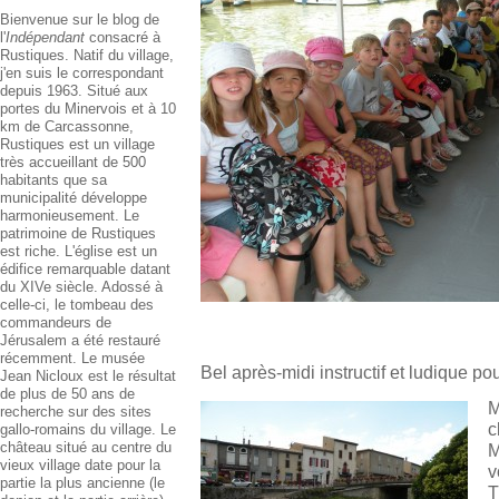
Bienvenue sur le blog de
l'
Indépendant
consacré à
Rustiques. Natif du village,
j'en suis le correspondant
depuis 1963. Situé aux
portes du Minervois et à 10
km de Carcassonne,
Rustiques est un village
très accueillant de 500
habitants que sa
municipalité développe
harmonieusement. Le
patrimoine de Rustiques
est riche. L'église est un
édifice remarquable datant
du XIVe siècle. Adossé à
celle-ci, le tombeau des
commandeurs de
Jérusalem a été restauré
récemment. Le musée
Bel après-midi instructif et ludique po
Jean Nicloux est le résultat
de plus de 50 ans de
M
recherche sur des sites
c
gallo-romains du village. Le
château situé au centre du
M
vieux village date pour la
v
partie la plus ancienne (le
T