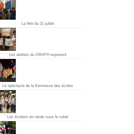
La fète du 31 juillet
Les ateliers du GRAPH exposent
Le spectacle de la Kermesse des écoles
Les écoliers en rando sous le soleil