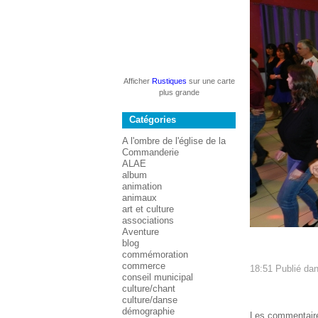
Afficher
Rustiques
sur une carte
plus grande
Catégories
A l'ombre de l'église de la
Commanderie
ALAE
album
animation
animaux
art et culture
associations
Aventure
blog
commémoration
commerce
18:51 Publié da
conseil municipal
culture/chant
culture/danse
démographie
Les commentaire