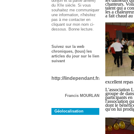
les danseurs qu
donjon et la partie arrière)
chanteurs. Voil
du XIIe siècle. Si vous
talent qui a con
souhaitez me communiquer
les a chaleureu
une information, n'hésitez
a fait chaud au
pas à me contacter en
cliquant sur mon nom ci-
dessous. Bonne lecture.
Suivez sur la web
chroniques, (tous) les
articles du jour sur le lien
suivant
http://lindependant.fr/aude/rustiques
excellent repas 
L'association L
groupe de dans
Francis MOURLAN
participants en 
l'association q
dont le bénéfic
qu'on lui prodi
Géolocalisation