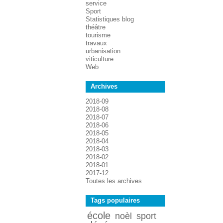
service
Sport
Statistiques blog
théâtre
tourisme
travaux
urbanisation
viticulture
Web
Archives
2018-09
2018-08
2018-07
2018-06
2018-05
2018-04
2018-03
2018-02
2018-01
2017-12
Toutes les archives
Tags populaires
école
noèl
sport