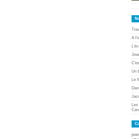
No
Trav
A l'
L'éc
Jean
C'es
Un 
Le f
Dans
Jac
Les
Can
Co
jean