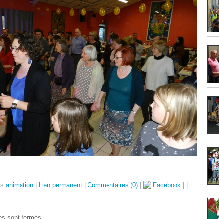
ns
animation
|
Lien permanent
|
Commentaires (0)
|
Facebook
|
|
s sont fermés.