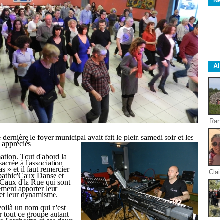
Ne
A
Ran
ernière le foyer municipal avait fait le plein samedi soir et les
t appréciés
mation. Tout d'abord la
sacrée à l'association
s » et il faut remercier
Clai
athic'Caux Danse et
 Caux d'la Rue qui sont
ment apporter leur
et leur dynamisme.
oilà un nom qui n'est
 tout ce groupe autant