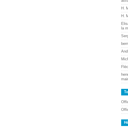
attr
H. 
H. 
Eli
la m
Ser
ber
And
Mic
Flé
henr
mai
T
Off
Off
H