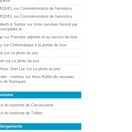
ayante
MIQUEL
sur
Commémoration de l'armistice
MIQUEL
sur
Commémoration de l'armistice
sabeth & Santos
sur
Votre serviteur honoré par
unicipalité et...
ge
sur
Première adjointe et au service de tous
ny
sur
L'informatique à la portée de tous
ré
sur
La photo du jour
hel
sur
La photo du jour
cheux Jean Luc
sur
La photo du jour
otte - mertens
sur
Henri Ruffel élu nouveau
re de Rustiques
ourisme
ice du tourisme de Carcassonne
ice du tourisme de Trèbes
ébergements