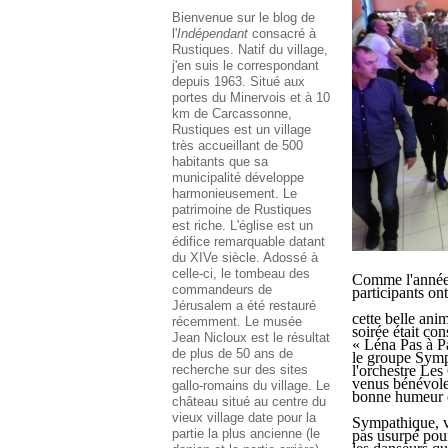
Bienvenue sur le blog de
l'
Indépendant
consacré à
Rustiques. Natif du village,
j'en suis le correspondant
depuis 1963. Situé aux
portes du Minervois et à 10
km de Carcassonne,
Rustiques est un village
très accueillant de 500
habitants que sa
municipalité développe
harmonieusement. Le
patrimoine de Rustiques
est riche. L'église est un
édifice remarquable datant
du XIVe siècle. Adossé à
celle-ci, le tombeau des
Comme l'année d
commandeurs de
participants on
Jérusalem a été restauré
cette belle ani
récemment. Le musée
soirée était con
Jean Nicloux est le résultat
« Léna Pas à Pa
de plus de 50 ans de
le groupe Symp
recherche sur des sites
l'orchestre Les
venus bénévole
gallo-romains du village. Le
bonne humeur 
château situé au centre du
vieux village date pour la
Sympathique, v
partie la plus ancienne (le
pas usurpé pour