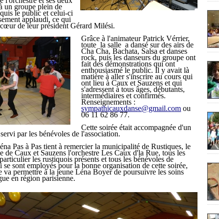
e l'orchestre et ses deux
à un groupe plein de
quis le public et celui-ci
sement applaudi, ce qui
 cœur de leur président Gérard Milési.
Grâce à l'animateur Patrick Vérrier,
toute la salle a dansé sur des airs de
Cha Cha, Bachata, Salsa et danses
rock, puis les danseurs du groupe ont
fait des démonstrations qui ont
enthousiasmé le public. Il y avait là
matière à aller s'inscrire au cours qui
ont lieu à Caux et Sauzens et qui
s'adressent à tous âges, débutants,
intermédiaires et confirmés.
Renseignements :
sympathicauxdanse@gmail.com
ou
06 11 62 86 77.
Cette soirée était accompagnée d'un
servi par les bénévoles de l'association.
éna Pas à Pas tient à remercier la municipalité de Rustiques, le
e de Caux et Sauzens l'orchestre Les Caux d'la Rue, tous les
particulier les rustiquois présents et tous les bénévoles de
ui se sont employés pour la bonne organisation de cette soirée,
e va permettre à la jeune Léna Boyer de poursuivre les soins
gue en région parisienne.