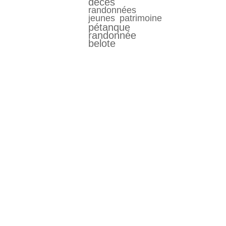
décés
randonnées
jeunes
patrimoine
pétanque
randonnée
belote