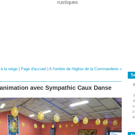
rustiques
 à la neige
|
Page d'accueil
|
A l'ombre de l'église de la Commanderie »
S
 animation avec Sympathic Caux Danse
1
2
3