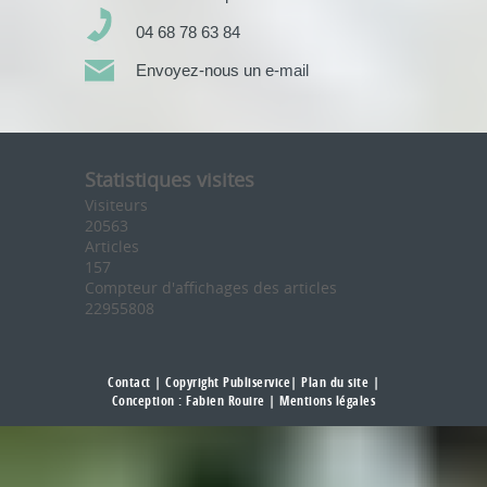
04 68 78 63 84
Envoyez-nous un e-mail
Statistiques visites
Visiteurs
20563
Articles
157
Compteur d'affichages des articles
22955808
Contact
| Copyright Publiservice|
Plan du site
|
Conception :
Fabien Rouire
|
Mentions légales