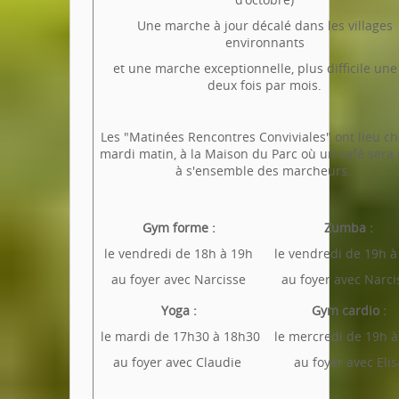
Une marche à jour décalé dans les villages
environnants
et une marche exceptionnelle, plus difficile une
deux fois par mois.
Les "Matinées Rencontres Conviviales" ont lieu c
mardi matin, à la Maison du Parc où un café sera 
à s'ensemble des marcheurs.
Gym forme :
Zumba :
le vendredi de 18h à 19h
le vendredi de 19h à
au foyer avec Narcisse
au foyer avec Narci
Yoga :
Gym cardio :
le mardi de 17h30 à 18h30
le mercredi de 19h à
au foyer avec Claudie
au foyer avec Elis