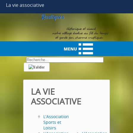
Year
Month
Month
Year
La vie associative
.
LA VIE
ASSOCIATIVE
L'Association
Sports et
Loisirs