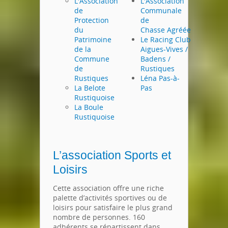
L'Association
L'Association
de
Communale
Protection
de
du
Chasse Agréée
Patrimoine
Le Racing Club
de la
Aigues-Vives /
Commune
Badens /
de
Rustiques
Rustiques
Léna Pas-à-
La Belote
Pas
Rustiquoise
La Boule
Rustiquoise
L’association Sports et
Loisirs
Cette association offre une riche
palette d’activités sportives ou de
loisirs pour satisfaire le plus grand
nombre de personnes. 160
adhérents se répartissent dans