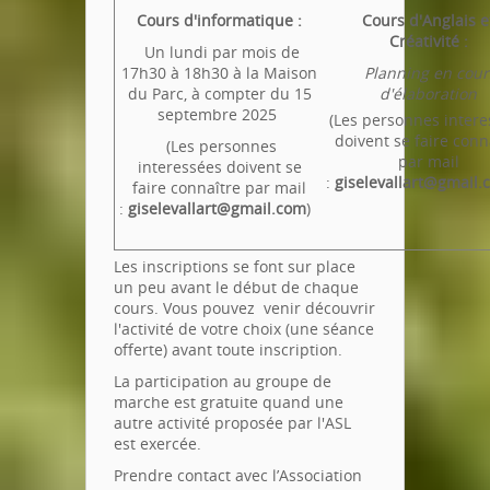
Cours d'informatique :
Cours d'
Anglais e
Créativité
:
Un lundi par mois de
17h30 à 18h30 à la Maison
Planning en cour
du Parc, à compter du 15
d'élaboration
septembre 2025
(Les personnes intere
doivent se faire conn
(Les personnes
par mail
interessées doivent se
:
giselevallart@gmail.
faire connaître par mail
:
giselevallart@gmail.com
)
Les inscriptions se font sur place
un peu avant le début de chaque
cours. Vous pouvez venir découvrir
l'activité de votre choix (une séance
offerte) avant toute inscription.
La participation au groupe de
marche est gratuite quand une
autre activité proposée par l'ASL
est exercée.
Prendre contact avec l’Association