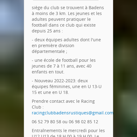
siège du club se trouvent à Badens
à moins de 3 km. Les jeunes et les
adultes peuvent pratiquer le
football dans ce club qui existe
depuis 25 ans :
- deux équipes adultes dont l'une
en première division
départementale ;
- une école de football pour les
jeunes de 7 à 11 ans, avec 40
enfants en tout.
- Nouveau 2022-2023: deux
équipes féminines, une en U 13-U
15 et une en U 18.
Prendre contact avec le Racing
Club :
racingclubbadensrustiques@gmail.com
06 52 79 80 58 ou 06 98 02 85 12
Entraînements le mercredi pour les
U12 U13 de 18 H 00 à 19 H 00. Le