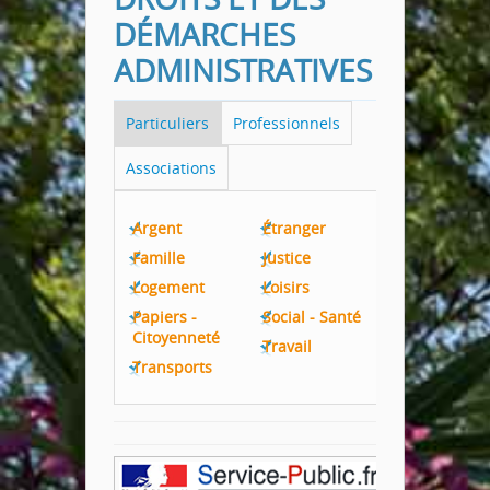
DÉMARCHES
ADMINISTRATIVES
Particuliers
Professionnels
Associations
Argent
Étranger
Famille
Justice
Logement
Loisirs
Papiers -
Social - Santé
Citoyenneté
Travail
Transports