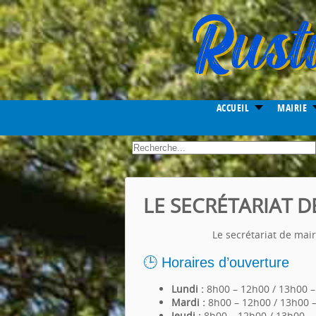
Year
Month
Month
Year
ACCUEIL
MAIRIE
.
LE SECRÉTARIAT D
Le secrétariat de mai
🕒 Horaires d’ouverture
Lundi :
8h00 – 12h00 / 13h00 
Mardi :
8h00 – 12h00 / 13h00 
Jeudi :
8h00 – 12h00 / 13h00 –