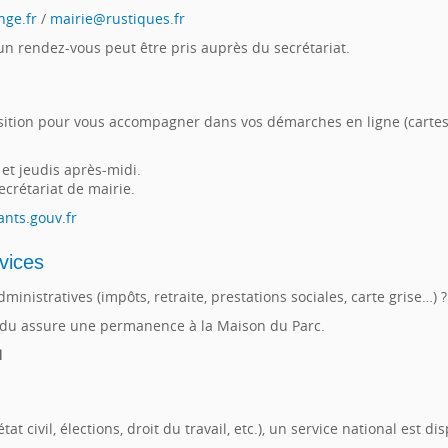
ge.fr
/
mairie@rustiques.fr
un rendez-vous peut être pris auprès du secrétariat.
ition pour vous accompagner dans vos démarches en ligne (cartes 
et jeudis après-midi.
crétariat de mairie.
ants.gouv.fr
vices
nistratives (impôts, retraite, prestations sociales, carte grise…) ?
ndu assure une permanence à la Maison du Parc.
1
t civil, élections, droit du travail, etc.), un service national est dis