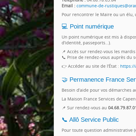
Email :
commune-de-rustiques@oran
Pour rencontrer le Maire ou un élu, 
💻 Point numérique
Un point numérique est mis à dispos
d’identité, passeports…).
📌 Accès sur rendez-vous les mardis 
📞 Prise de rendez-vous auprès du se
👉 Accéder au site de l’État :
https://
🤝 Permanence France Ser
Besoin d’aide pour vos démarches admi
La Maison France Services de Cape
📌 Sur rendez-vous au
04.68.79.87.0
📞 Allô Service Public
Pour toute question administrative (éta