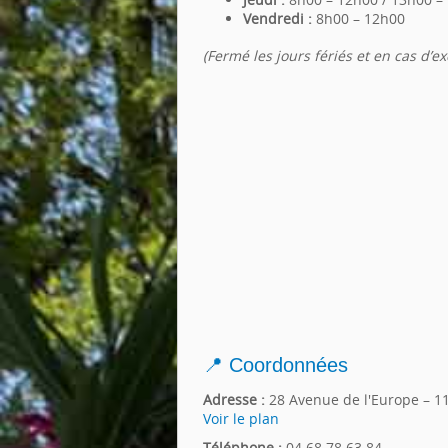
Vendredi :
8h00 – 12h00
(Fermé les jours fériés et en cas d’e
📍 Coordonnées
Adresse :
28 Avenue de l'Europe – 1
Voir le plan
Téléphone :
04.68.78.63.84