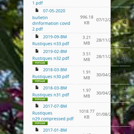
1.pdf
07-05-2020
996.18
bulletin
07/12/2020
KB
dinformation covid
2.pdf
2019-09-BM
3.21
28/11/2019
MB
Rustiques n33.pdf
2019-02-BM
3.51
28/11/2019
Rustiques n32.pdf
MB
2018-03-BM
1.91
30/04/2018
Rustiques n30.pdf
MB
2018-03-BM
1.97
30/04/2018
Rustiques n31.pdf
MB
2017-07-BM
1018.77
Rustiques
01/08/2017
KB
n29.compressed.pdf
2017-01-BM