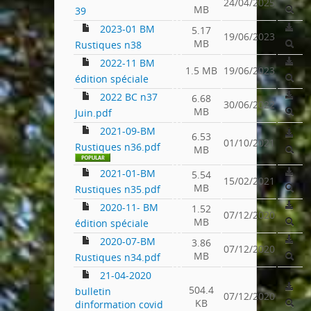
24/04/2025
MB
39
2023-01 BM
5.17
19/06/2023
MB
Rustiques n38
2022-11 BM
1.5 MB
19/06/2023
édition spéciale
2022 BC n37
6.68
30/06/2022
MB
Juin.pdf
2021-09-BM
6.53
01/10/2021
Rustiques n36.pdf
MB
2021-01-BM
5.54
15/02/2021
MB
Rustiques n35.pdf
2020-11- BM
1.52
07/12/2020
MB
édition spéciale
2020-07-BM
3.86
07/12/2020
MB
Rustiques n34.pdf
21-04-2020
504.4
bulletin
07/12/2020
KB
dinformation covid