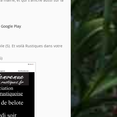
mairie, et qui s'affiche aussi sur la
u
Google Play
.
le (5). Et voilà Rustiques dans votre
6)