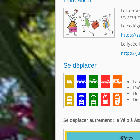
Les enfan
regroupe
Le collè
https://
Le lycée 
https://j
Se déplacer
La 
L’a
Un 
Des
Se déplacer autrement : le Vélo à As