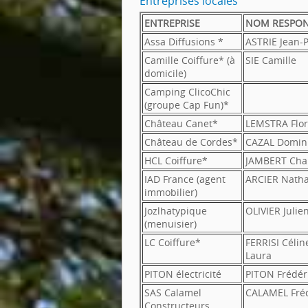
Entreprises locales
ENTREPRISE
NOM RESPON
Assa Diffusions *
ASTRIE Jean-P
Camille Coiffure* (à
SIE Camille
domicile)
Camping ClicoChic
(groupe Cap Fun)*
Château Canet*
LEMSTRA Flor
Château de Cordes*
CAZAL Domin
HCL Coiffure*
JAMBERT Cha
IAD France (agent
ARCIER Natha
immobilier)
Jozlhatypique
OLIVIER Julie
(menuisier)
LC Coiffure*
FERRISI Célin
Laura
PITON électricité
PITON Frédér
SAS Calamel
CALAMEL Fréd
Constructeurs