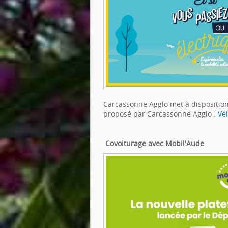
Carcassonne Agglo met à disposition u
proposé par Carcassonne Agglo :
Vél
Covoiturage avec Mobil'Aude