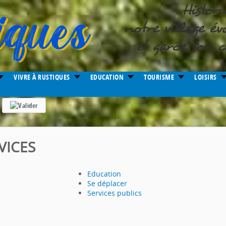
VIVRE À RUSTIQUES
EDUCATION
TOURISME
LOISIRS
VICES
Education
Se déplacer
Services publics