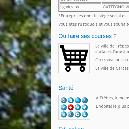
vg.vitraux
GATTEGNO Vi
*Entreprises dont le siège social est 
Vous êtes rustiquois et vous souhaite
Où faire ses courses ?
La ville de Trèbe
surfaces l’une à 
On trouve aussi 
La ville de Carca
Santé
A Trèbes, à moin
L’hôpital le plus
Education