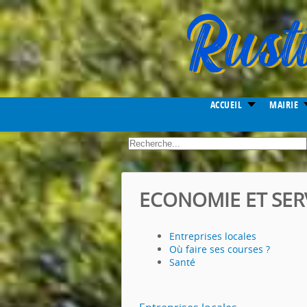
Year
Month
Month
Year
ACCUEIL
MAIRIE
.
ECONOMIE ET SER
Entreprises locales
Où faire ses courses ?
Santé