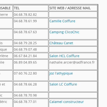
SABLE
TEL
SITE WEB / ADRESSE MAIL
ierre
04.68.78.82.82
04.68.78.61.99
Camille Coiffure
04.68.78.67.63
Camping ClicoChic
is
04.68.79.28.25
Château Canet
ique
04.68.79.07.48
rlène
06.67.84.21.84
Salon HCL Coiffure
lie
06.89.04.89.65
nathalie.arcier@iadfrance.fr
n
07.60.76.22.80
Joz l'athypique
e et
04.68.78.66.28
Salon LC Coiffure
ic
04.68.78.70.98
éric
04.68.78.77.01
Calamel constructeur