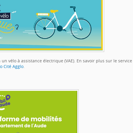
n vélo à assistance électrique (VAE). En savoir plus sur le service
o Cité Agglo
.