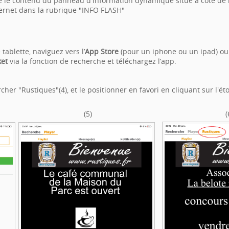
e le contenu du panneau d'information dynamique situé à côté de la 
ternet dans la rubrique "INFO FLASH"
tablette, naviguez vers l’
App Store
(pour un iphone ou un ipad) o
ket
via la fonction de recherche et téléchargez l’app.
her "Rustiques"(4), et le positionner en favori en cliquant sur l'étoi
(5)
(